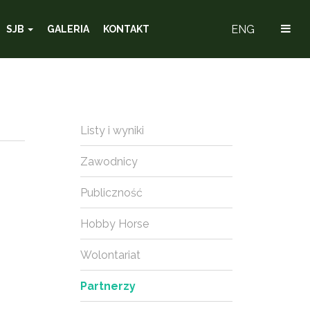
ENG
SJB
GALERIA
KONTAKT
Listy i wyniki
Zawodnicy
Publiczność
Hobby Horse
Wolontariat
Partnerzy