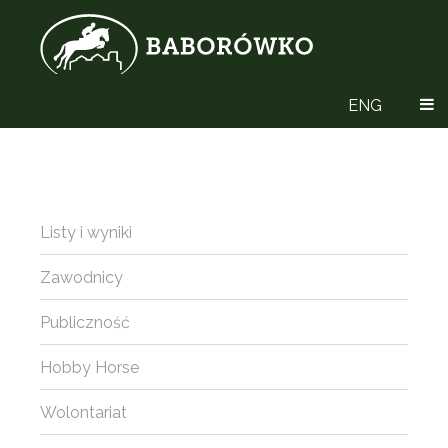
ENG
Listy i wyniki
Zawodnicy
Publiczność
Hobby Horse
Wolontariat