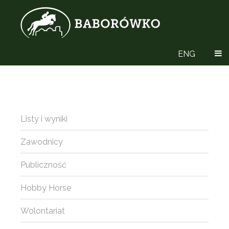
ENG
Listy i wyniki
Zawodnicy
Publiczność
Hobby Horse
Wolontariat