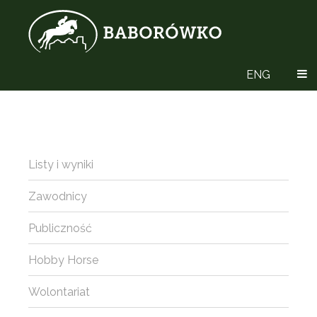
ENG
Listy i wyniki
Zawodnicy
Publiczność
Hobby Horse
Wolontariat