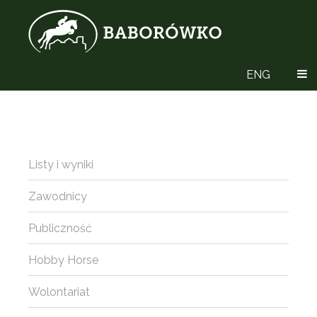
ENG
Listy i wyniki
Zawodnicy
Publiczność
Hobby Horse
Wolontariat