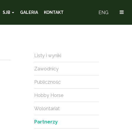
ENG
SJB
GALERIA
KONTAKT
Listy i wyniki
Zawodnicy
Publiczność
Hobby Horse
Wolontariat
Partnerzy