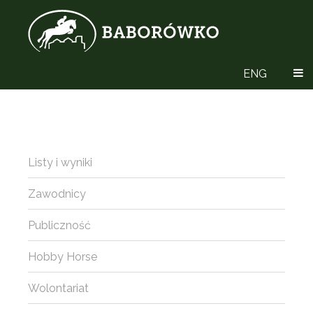
ENG
Listy i wyniki
Zawodnicy
Publiczność
Hobby Horse
Wolontariat