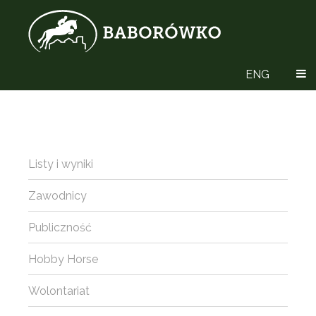
ENG
Listy i wyniki
Zawodnicy
Publiczność
Hobby Horse
Wolontariat