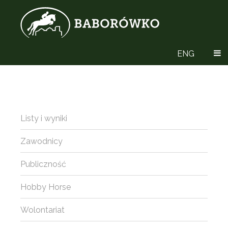
ENG
Listy i wyniki
Zawodnicy
Publiczność
Hobby Horse
Wolontariat