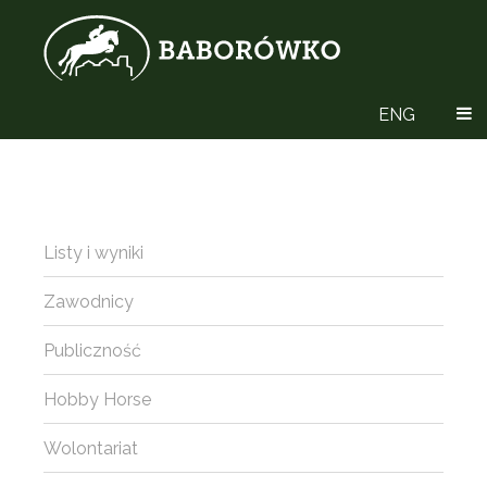
ENG
Listy i wyniki
Zawodnicy
Publiczność
Hobby Horse
Wolontariat