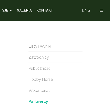
ENG
SJB
GALERIA
KONTAKT
Listy i wyniki
Zawodnicy
Publiczność
Hobby Horse
Wolontariat
Partnerzy