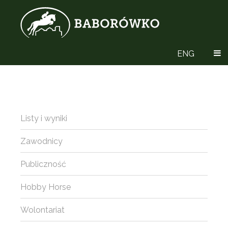
ENG
Listy i wyniki
Zawodnicy
Publiczność
Hobby Horse
Wolontariat