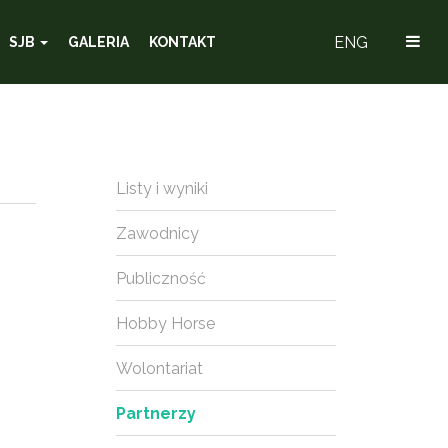
ENG
SJB
GALERIA
KONTAKT
Listy i wyniki
Zawodnicy
Publiczność
Hobby Horse
Wolontariat
Partnerzy