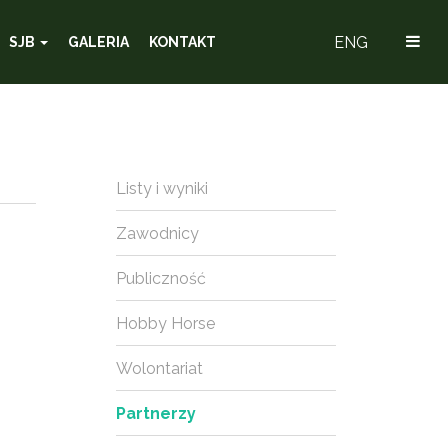
ENG
SJB
GALERIA
KONTAKT
Listy i wyniki
Zawodnicy
Publiczność
Hobby Horse
Wolontariat
Partnerzy