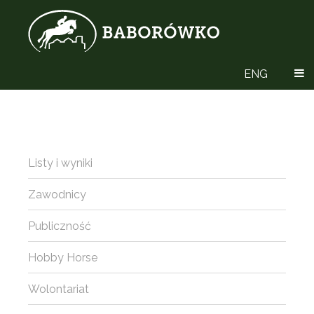
ENG
Listy i wyniki
Zawodnicy
Publiczność
Hobby Horse
Wolontariat