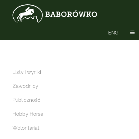
ENG
Listy i wyniki
Zawodnicy
Publiczność
Hobby Horse
Wolontariat