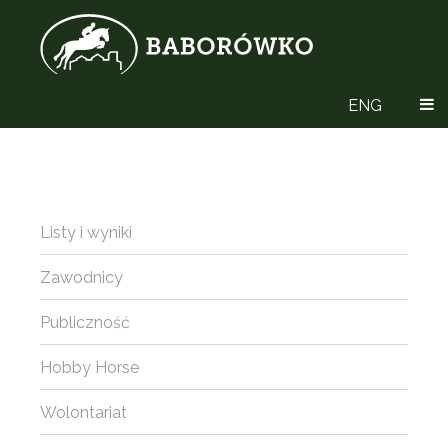
ENG
Listy i wyniki
Zawodnicy
Publiczność
Hobby Horse
Wolontariat