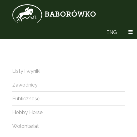
ENG
Listy i wyniki
Zawodnicy
Publiczność
Hobby Horse
Wolontariat