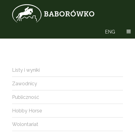
ENG
Listy i wyniki
Zawodnicy
Publiczność
Hobby Horse
Wolontariat