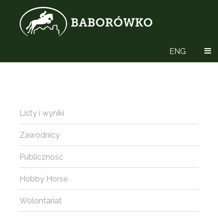
ENG
Listy i wyniki
Zawodnicy
Publiczność
Hobby Horse
Wolontariat