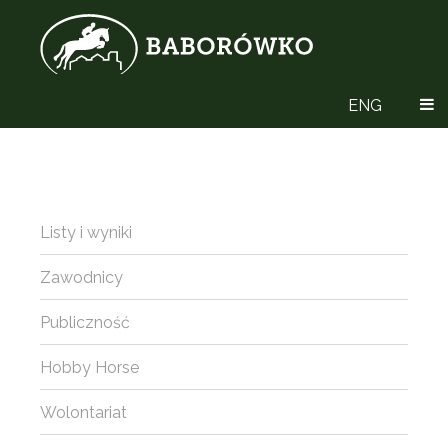
ENG
Listy i wyniki
Zawodnicy
Publiczność
Hobby Horse
Wolontariat