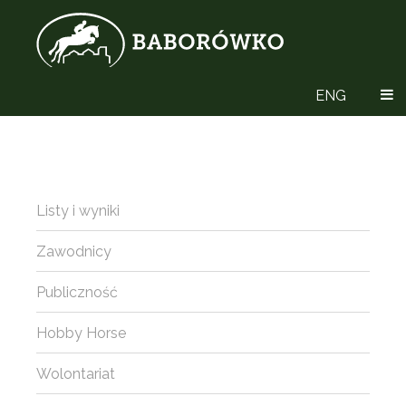
ENG
Listy i wyniki
Zawodnicy
Publiczność
Hobby Horse
Wolontariat