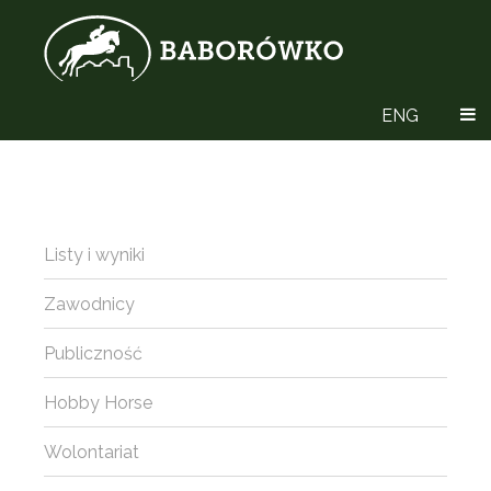
ENG
Listy i wyniki
Zawodnicy
Publiczność
Hobby Horse
Wolontariat