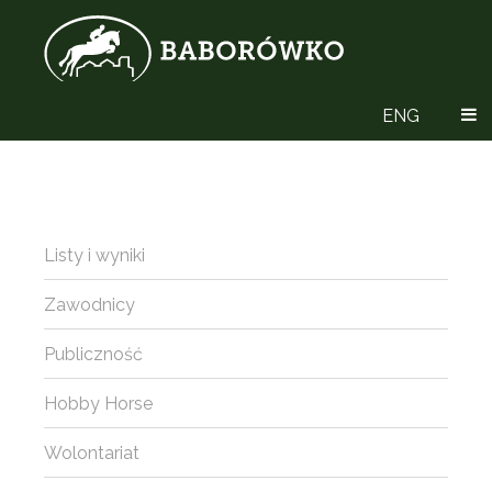
ENG
Listy i wyniki
Zawodnicy
Publiczność
Hobby Horse
Wolontariat