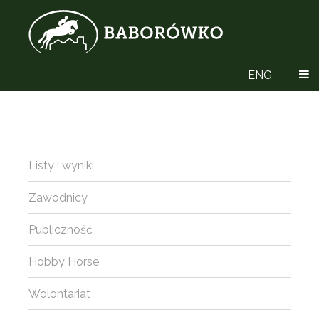
ENG
Listy i wyniki
Zawodnicy
Publiczność
Hobby Horse
Wolontariat