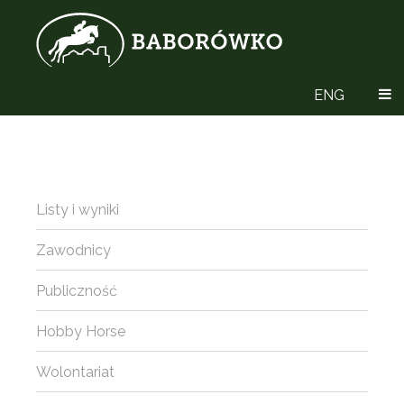
ENG
Listy i wyniki
Zawodnicy
Publiczność
Hobby Horse
Wolontariat