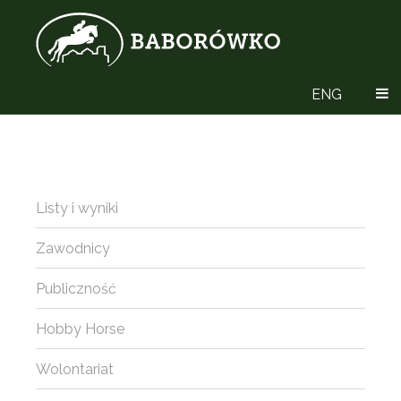
ENG
Listy i wyniki
Zawodnicy
Publiczność
Hobby Horse
Wolontariat