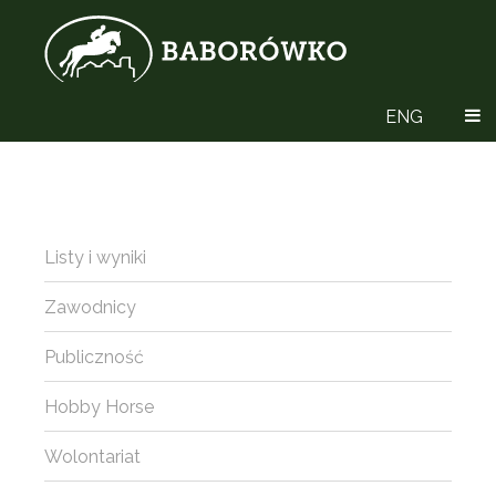
ENG
Listy i wyniki
Zawodnicy
Publiczność
Hobby Horse
Wolontariat