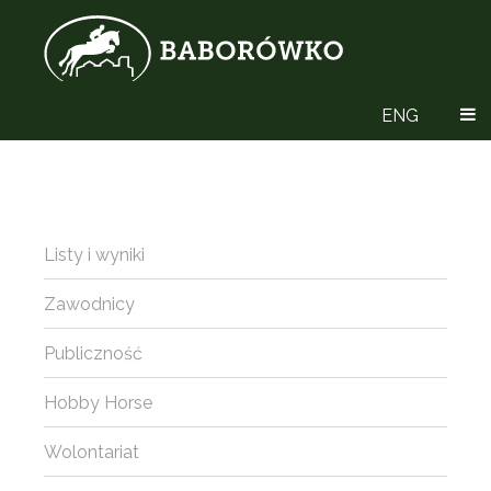
ENG
Listy i wyniki
Zawodnicy
Publiczność
Hobby Horse
Wolontariat