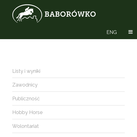
ENG
Listy i wyniki
Zawodnicy
Publiczność
Hobby Horse
Wolontariat