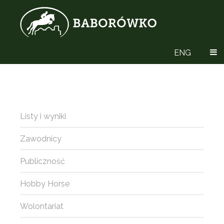
ENG
Listy i wyniki
Zawodnicy
Publiczność
Hobby Horse
Wolontariat