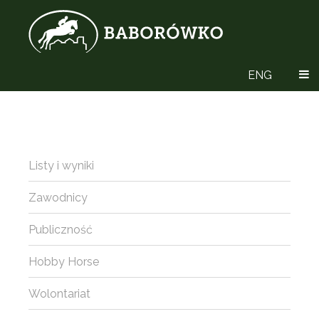
ENG
Listy i wyniki
Zawodnicy
Publiczność
Hobby Horse
Wolontariat