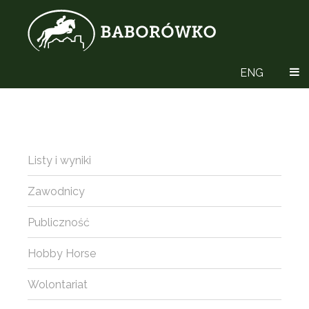
ENG
Listy i wyniki
Zawodnicy
Publiczność
Hobby Horse
Wolontariat