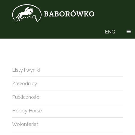
ENG
Listy i wyniki
Zawodnicy
Publiczność
Hobby Horse
Wolontariat