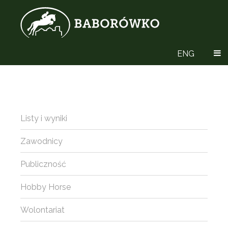
ENG
Listy i wyniki
Zawodnicy
Publiczność
Hobby Horse
Wolontariat