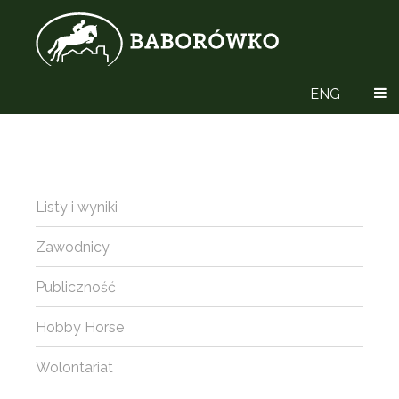
ENG
Listy i wyniki
Zawodnicy
Publiczność
Hobby Horse
Wolontariat