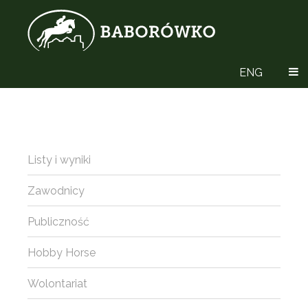
ENG
Listy i wyniki
Zawodnicy
Publiczność
Hobby Horse
Wolontariat