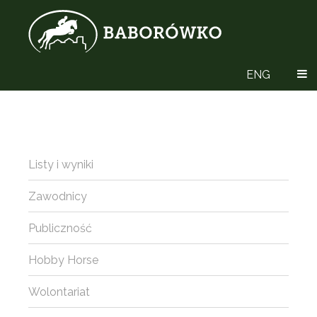
ENG
Listy i wyniki
Zawodnicy
Publiczność
Hobby Horse
Wolontariat