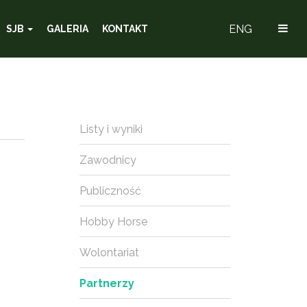
ENG
SJB
GALERIA
KONTAKT
Listy i wyniki
Zawodnicy
Publiczność
Hobby Horse
Wolontariat
Partnerzy