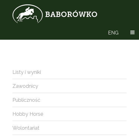
ENG
Listy i wyniki
Zawodnicy
Publiczność
Hobby Horse
Wolontariat