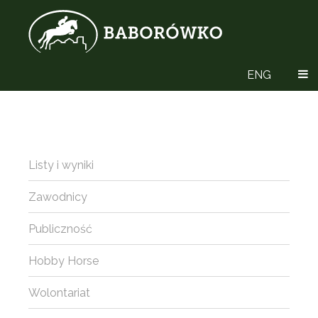
ENG
Listy i wyniki
Zawodnicy
Publiczność
Hobby Horse
Wolontariat