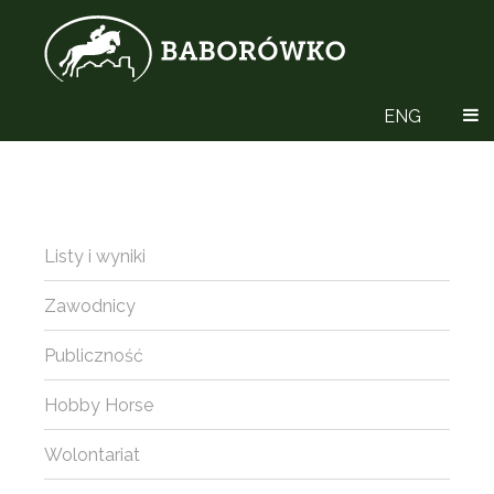
ENG
Listy i wyniki
Zawodnicy
Publiczność
Hobby Horse
Wolontariat