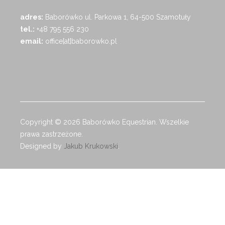
adres:
Baborówko ul. Parkowa 1, 64-500 Szamotuły
tel.:
+48 795 556 230
email:
office[at]baborowko.pl
Copyright © 2026 Baborówko Equestrian. Wszelkie
prawa zastrzeżone.
Designed by
Jakub Krukowski
.